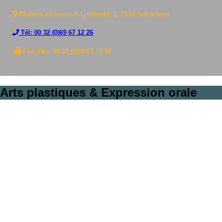
Chemin du home A Livémont, 1, 7972 Aubechies
Tél: 00 32 (0)69 67 12 26
Fax: Fax: 00 32 (0)69 67 13 58
Arts plastiques & Expression orale