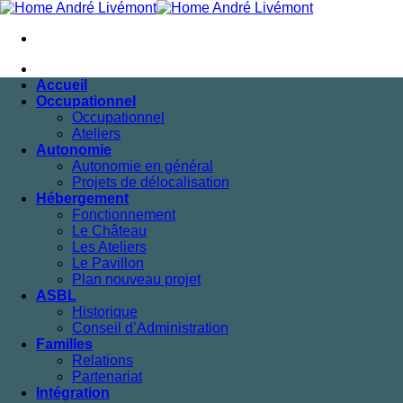
Passer
au
contenu
Accueil
Occupationnel
Occupationnel
Ateliers
Autonomie
Autonomie en général
Projets de délocalisation
Hébergement
Fonctionnement
Le Château
Les Ateliers
Le Pavillon
Plan nouveau projet
ASBL
Historique
Conseil d’Administration
Familles
Relations
Partenariat
Intégration