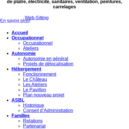
de platre, électricité,
sanitaires, ventilation, peintures,
carrelages
Réalisé par
Web-Sitting
En savoir plus!
Copyright 2026 ©
Tous droits réservés
Accueil
Occupationnel
Occupationnel
Ateliers
Autonomie
Autonomie en général
Projets de délocalisation
Hébergement
Fonctionnement
Le Château
Les Ateliers
Le Pavillon
Plan nouveau projet
ASBL
Historique
Conseil d’Administration
Familles
Relations
Partenariat