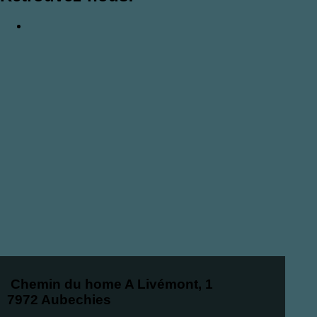
Chemin du home A Livémont, 1
7972 Aubechies